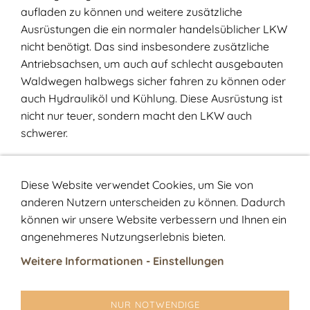
aufladen zu können und weitere zusätzliche
Ausrüstungen die ein normaler handelsüblicher LKW
nicht benötigt. Das sind insbesondere zusätzliche
Antriebsachsen, um auch auf schlecht ausgebauten
Waldwegen halbwegs sicher fahren zu können oder
auch Hydrauliköl und Kühlung. Diese Ausrüstung ist
nicht nur teuer, sondern macht den LKW auch
schwerer.
Fazit: Der hohe Anschaffungspreis von weit über
Diese Website verwendet Cookies, um Sie von
200.000 € und die geringe Nutzlast wirken sich
anderen Nutzern unterscheiden zu können. Dadurch
negativ auf die Frachtraten aus. Je nach Entfernung
können wir unsere Website verbessern und Ihnen ein
fallen für einen Schüttraummeter 6,00 € und mehr
angenehmeres Nutzungserlebnis bieten.
an.
Weitere Informationen - Einstellungen
Zurück
NUR NOTWENDIGE